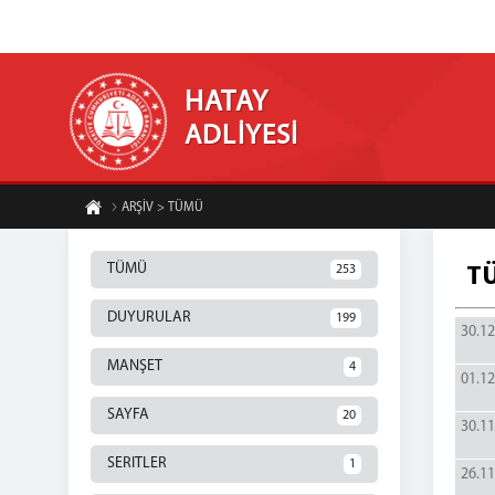
HATAY
ADLİYESİ
ARŞİV > TÜMÜ
TÜMÜ
253
T
DUYURULAR
199
30.12
MANŞET
4
01.12
SAYFA
20
30.11
SERITLER
1
26.11