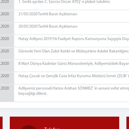
.2020
1. Sınıfa ayrılan C. Savcısı Öncer ATEŞ' e plaket takdimi.
.2020
21/05/2020 Tarihli Basın Açıklaması
.2020
20/05/2020 Tarihli Basın Açıklaması
.2020
Hatay Adliyesi 2019 Yılı Faaliyet Raporu Kamuoyuna Saygıyla Duy
.2020
Görevde Yeni Olan Zabıt Katibi ve Mübaşirlere Adalet Bakanlığınca 
.2020
8 Mart Dünya Kadınlar Günü Münasebetiyle, Adliyemizdeki Bayan 
.2020
Hatay Çocuk ve Gençlik Ceza İnfaz Kurumu Müdürü İsmet ÇELİK' 
.2020
Adliyemiz personeli Hatice Aslıhan SÖNMEZ' in annesi vefat etmiş
başsağlığı dileriz.