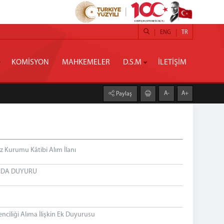
ENG
TR
KOMİSYON
MAHKEMELER
D.S.M
İLETİŞİM
A-
A+
Paylaş
z Kurumu Kâtibi Alım İlanı
KINDA DUYURU
ciliği Alıma İlişkin Ek Duyurusu