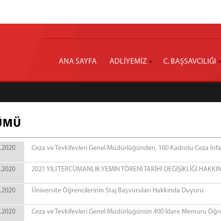
ANA SAYFA
ADLİYEMİZ
C. BAŞSAVCILIĞI
ÜMÜ
.2020
Ceza ve Tevkifevleri Genel Müdürlüğünden, 160 Kadrolu Ceza İnfa
.2020
2021 YILI TERCÜMANLIK YEMİN TÖRENİ TARİHİ DEĞİŞİKLİĞİ HAK
.2020
Üniversite Öğrencilerinin Staj Başvuruları Hakkında Duyuru
.2020
Ceza ve Tevkifevleri Genel Müdürlüğünün 400 İdare Memuru Öğren