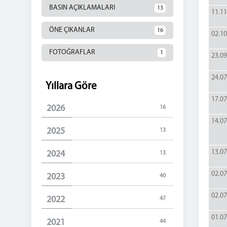
BASIN AÇIKLAMALARI
13
11.11
ÖNE ÇIKANLAR
16
02.10
FOTOĞRAFLAR
1
23.09
24.07
Yıllara Göre
17.07
2026
16
14.07
2025
13
13.07
2024
13
02.07
2023
40
02.07
2022
47
01.07
2021
44