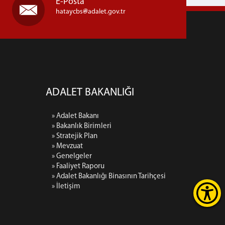
E-Posta
hataycbs
adalet.gov.tr
ADALET BAKANLIĞI
» Adalet Bakanı
» Bakanlık Birimleri
» Stratejik Plan
» Mevzuat
» Genelgeler
» Faaliyet Raporu
» Adalet Bakanlığı Binasının Tarihçesi
» İletişim