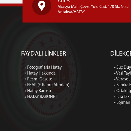
Adres
Akasya Mah. Çevre Yolu Cad. 170 Sk. No:2
Antakya/HATAY
FAYDALI LİNKLER
DİLEKÇ
» Fotoğraflarla Hatay
» Suç Duy
» Hatay Hakkında
» Vasi Tay
» Resmi Gazete
» Veraset
» EKAP (E-Kamu Alımları)
» Sabıka 
» Hatay Barosu
» Ortaklı
» HATAY BARONET
» İcra Tak
» Lojman