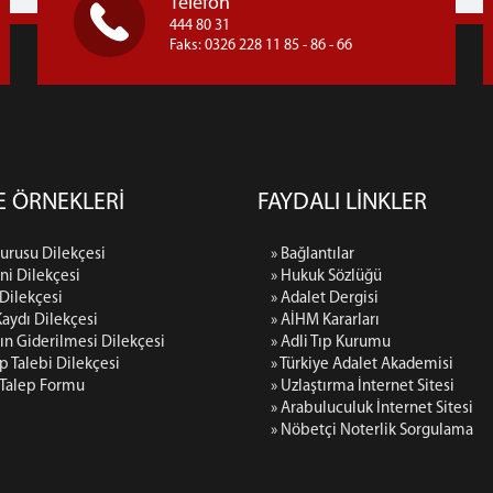
Telefon
444 80 31
Faks: 0326 228 11 85 - 86 - 66
E ÖRNEKLERİ
FAYDALI LİNKLER
urusu Dilekçesi
» Bağlantılar
ini Dilekçesi
» Hukuk Sözlüğü
 Dilekçesi
» Adalet Dergisi
Kaydı Dilekçesi
» AİHM Kararları
ğın Giderilmesi Dilekçesi
» Adli Tıp Kurumu
ip Talebi Dilekçesi
» Türkiye Adalet Akademisi
 Talep Formu
» Uzlaştırma İnternet Sitesi
» Arabuluculuk İnternet Sitesi
» Nöbetçi Noterlik Sorgulama