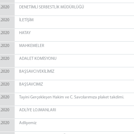
.2020
DENETİMLİ SERBESTLİK MÜDÜRLÜĞÜ
.2020
İLETİŞİM
.2020
HATAY
.2020
MAHKEMELER
.2020
ADALET KOMİSYONU
.2020
BAŞSAVCI VEKİLİMİZ
.2020
BAŞSAVCIMIZ
.2020
Tayini Gerçekleşen Hakim ve C. Savcılarımıza plaket takdimi.
.2020
ADLİYE LOJMANLARI
.2020
Adliyemiz