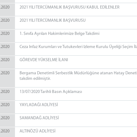
.2020
2021 YILI TERCÜMANLIK BAŞVURUSU KABUL EDİLENLER
.2020
2021 YILI TERCÜMANLIK BAŞVURUSU
.2020
1. Sınıfa Ayrılan Hakimlerimize Belge Takdimi
.2020
Ceza Infaz Kurumları ve Tutukevleri Izleme Kurulu Üyeliği Seçim İl
.2020
GÖREVDE YÜKSELME İLANI
.2020
Bergama Denetimli Serbestlik Müdürlüğüne atanan Hatay Denetim
takdim edilmiştir.
.2020
13/07/2020 Tarihli Basın Açıklaması
.2020
YAYLADAĞI ADLİYESİ
.2020
SAMANDAĞ ADLİYESİ
.2020
ALTINÖZÜ ADLİYESİ