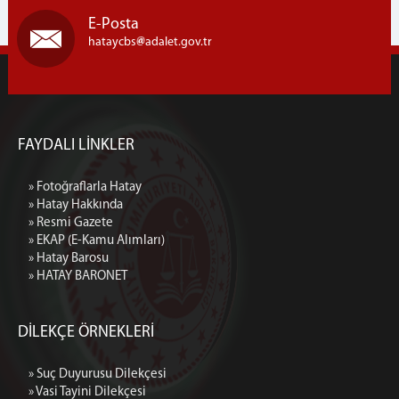
D.S.M
E-Posta
DENETİMLİ SERBESTLİK MÜDÜRLÜĞÜ
hataycbs
adalet.gov.tr
AVRUPA BİRLİĞİ KOMİSYONU VE KALKINMA AJANSLARI
PROJELERİ
TÜRKİYE ÇEVRE HAFTASI KUTLAMALARI
AVRUPA STANDARTLARINDA ADALET GİRİŞİMLERİ
FAYDALI LİNKLER
İLETİŞİM
» Fotoğraflarla Hatay
» Hatay Hakkında
» Resmi Gazete
» EKAP (E-Kamu Alımları)
» Hatay Barosu
» HATAY BARONET
DİLEKÇE ÖRNEKLERİ
» Suç Duyurusu Dilekçesi
» Vasi Tayini Dilekçesi