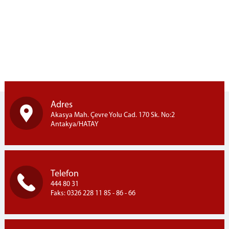
HATAY ÇOCUK ve GENÇLİK KAPALI CEZA İNFAZ
KURUMU
BİLİRKİŞİ LİSTELERİ
2026 YILI TERCÜMAN LİSTESİ
MÜLHAKAT ADLİYELER
ALTINÖZÜ ADLİYESİ
SAMANDAĞ ADLİYESİ
YAYLADAĞI ADLİYESİ
Adres
YEMEK MENÜSÜ
Akasya Mah. Çevre Yolu Cad. 170 Sk. No:2
Antakya/HATAY
C. BAŞSAVCILIĞI
C. BAŞSAVCIMIZ
C. BAŞSAVCI VEKİLİMİZ
Telefon
C. SAVCILARIMIZ
444 80 31
KOMİSYON
Faks: 0326 228 11 85 - 86 - 66
MAHKEMELER