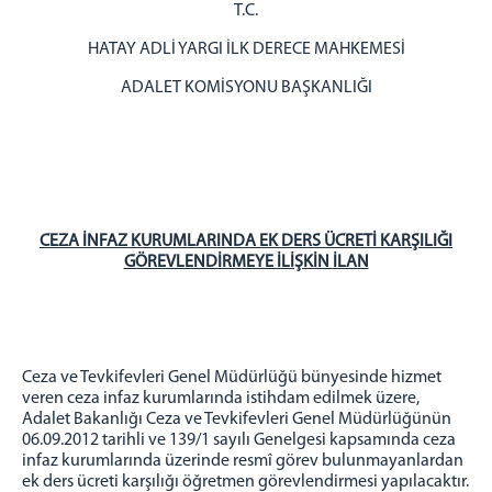
T.C.
HATAY ÇOCUK ve GENÇLİK KAPALI CEZA İNFAZ
KURUMU
HATAY ADLİ YARGI İLK DERECE MAHKEMESİ
BİLİRKİŞİ LİSTELERİ
ADALET KOMİSYONU BAŞKANLIĞI
2026 YILI TERCÜMAN LİSTESİ
MÜLHAKAT ADLİYELER
ALTINÖZÜ ADLİYESİ
SAMANDAĞ ADLİYESİ
YAYLADAĞI ADLİYESİ
CEZA İNFAZ KURUMLARINDA EK DERS ÜCRETİ KARŞILIĞI
YEMEK MENÜSÜ
GÖREVLENDİRMEYE İLİŞKİN
İLAN
C. BAŞSAVCILIĞI
C. BAŞSAVCIMIZ
C. BAŞSAVCI VEKİLİMİZ
Ceza ve Tevkifevleri Genel Müdürlüğü bünyesinde hizmet
C. SAVCILARIMIZ
veren ceza infaz kurumlarında istihdam edilmek üzere,
KOMİSYON
Adalet Bakanlığı Ceza ve Tevkifevleri Genel Müdürlüğünün
06.09.2012 tarihli ve 139/1 sayılı Genelgesi kapsamında ceza
MAHKEMELER
infaz kurumlarında üzerinde resmî görev bulunmayanlardan
ek ders ücreti karşılığı öğretmen görevlendirmesi yapılacaktır.