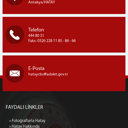
Antakya/HATAY
Telefon
444 80 31
Faks: 0326 228 11 85 - 86 - 66
E-Posta
hataycbs
adalet.gov.tr
FAYDALI LİNKLER
» Fotoğraflarla Hatay
» Hatay Hakkında