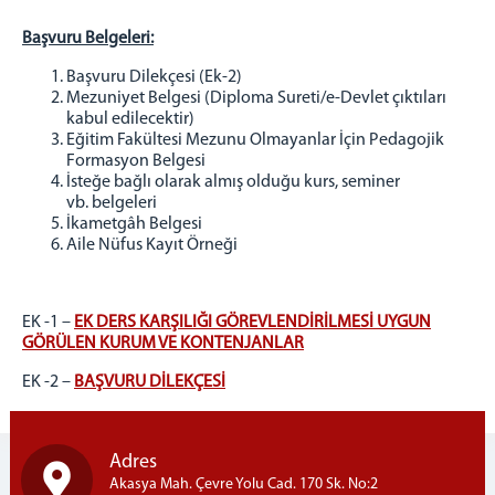
Başvuru
Belgeleri:
Başvuru Dilekçesi (Ek-
2)
Mezuniyet Belgesi (Diploma Sureti/e-Devlet çıktıları
kabul
edilecektir)
Eğitim Fakültesi Mezunu Olmayanlar İçin Pedagojik
Formasyon
Belgesi
İsteğe bağlı olarak almış olduğu kurs, seminer
vb.
belgeleri
İkametgâh
Belgesi
Aile Nüfus Kayıt Örneği
EK -1 –
EK DERS KARŞILIĞI GÖREVLENDİRİLMESİ UYGUN
GÖRÜLEN KURUM VE KONTENJANLAR
EK -2 –
BAŞVURU DİLEKÇESİ
Adres
Akasya Mah. Çevre Yolu Cad. 170 Sk. No:2