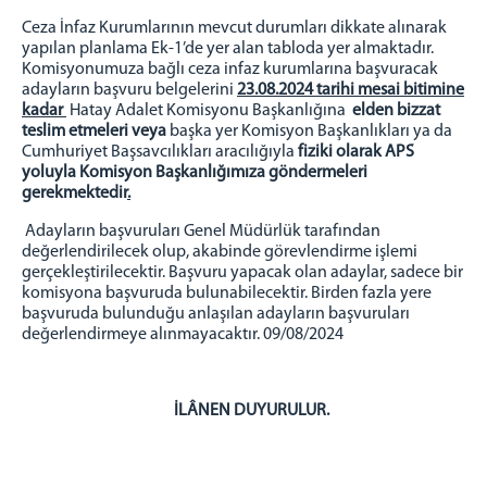
D.S.M
Ceza İnfaz Kurumlarının mevcut durumları dikkate alınarak
DENETİMLİ SERBESTLİK MÜDÜRLÜĞÜ
yapılan planlama Ek-1’de yer alan tabloda yer almaktadır.
Komisyonumuza bağlı ceza infaz kurumlarına başvuracak
AVRUPA BİRLİĞİ KOMİSYONU VE KALKINMA AJANSLARI
adayların başvuru belgelerini
23.08.2024 tarihi mesai bitimine
PROJELERİ
kadar
Hatay Adalet Komisyonu Başkanlığına
elden bizzat
TÜRKİYE ÇEVRE HAFTASI KUTLAMALARI
teslim etmeleri veya
başka yer Komisyon Başkanlıkları ya da
Cumhuriyet Başsavcılıkları aracılığıyla
AVRUPA STANDARTLARINDA ADALET GİRİŞİMLERİ
fiziki olarak APS
yoluyla Komisyon Başkanlığımıza göndermeleri
İLETİŞİM
gerekmektedir
.
Adayların başvuruları Genel Müdürlük tarafından
değerlendirilecek olup, akabinde görevlendirme işlemi
gerçekleştirilecektir. Başvuru yapacak olan adaylar, sadece bir
komisyona başvuruda bulunabilecektir. Birden fazla yere
başvuruda bulunduğu anlaşılan adayların başvuruları
değerlendirmeye alınmayacaktır. 09/08/2024
İLÂNEN DUYURULUR.