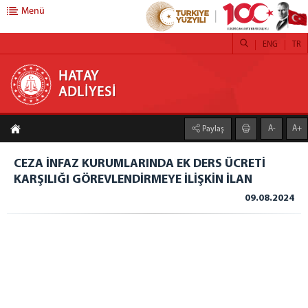
Menü
ENG
TR
HATAY ADLİYESİ
HATAY
ADLİYESİ
ANA SAYFA
A-
A+
Paylaş
ADLİYEMİZ
HATAY ADLİYESİ
CEZA İNFAZ KURUMLARINDA EK DERS ÜCRETİ
KARŞILIĞI GÖREVLENDİRMEYE İLİŞKİN İLAN
PROJELERİMİZ
09.08.2024
YILLIK FAALİYET RAPORLARI
İCRA MÜDÜRLÜĞÜ
ADLİ DESTEK ve MAĞDUR HİZMETLERİ MÜDÜRLÜĞÜ
CEZA İNFAZ KURUMLARI
HATAY T TİPİ KAPALI ve AÇIK CEZA İNFAZ KURUMU
HATAY AÇIK CEZA İNFAZ KURUMU