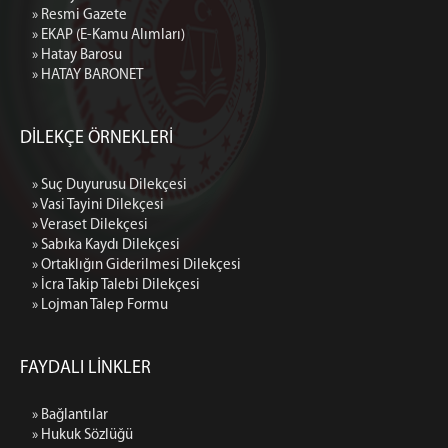
» Resmi Gazete
» EKAP (E-Kamu Alımları)
» Hatay Barosu
» HATAY BARONET
DİLEKÇE ÖRNEKLERİ
» Suç Duyurusu Dilekçesi
» Vasi Tayini Dilekçesi
» Veraset Dilekçesi
» Sabıka Kaydı Dilekçesi
» Ortaklığın Giderilmesi Dilekçesi
» İcra Takip Talebi Dilekçesi
» Lojman Talep Formu
FAYDALI LİNKLER
» Bağlantılar
» Hukuk Sözlüğü