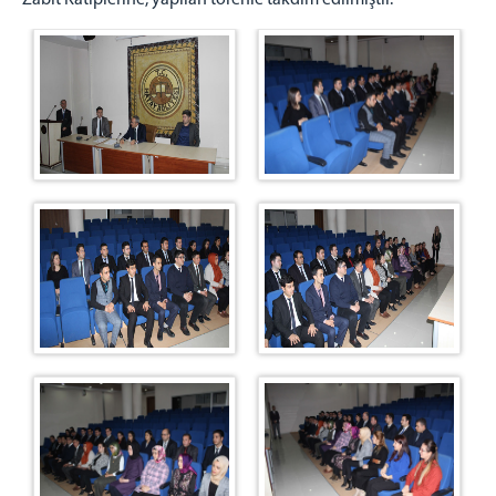
Zabıt Katiplerine, yapılan törenle takdim edilmiştir.
HATAY ÇOCUK ve GENÇLİK KAPALI CEZA İNFAZ
KURUMU
BİLİRKİŞİ LİSTELERİ
2026 YILI TERCÜMAN LİSTESİ
MÜLHAKAT ADLİYELER
ALTINÖZÜ ADLİYESİ
SAMANDAĞ ADLİYESİ
YAYLADAĞI ADLİYESİ
YEMEK MENÜSÜ
C. BAŞSAVCILIĞI
C. BAŞSAVCIMIZ
C. BAŞSAVCI VEKİLİMİZ
C. SAVCILARIMIZ
KOMİSYON
MAHKEMELER