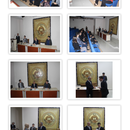
D.S.M
DENETİMLİ SERBESTLİK MÜDÜRLÜĞÜ
AVRUPA BİRLİĞİ KOMİSYONU VE KALKINMA AJANSLARI
PROJELERİ
TÜRKİYE ÇEVRE HAFTASI KUTLAMALARI
AVRUPA STANDARTLARINDA ADALET GİRİŞİMLERİ
İLETİŞİM