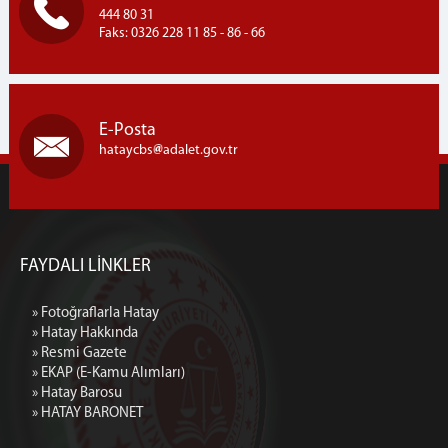
444 80 31
Faks: 0326 228 11 85 - 86 - 66
E-Posta
hataycbs
adalet.gov.tr
FAYDALI LİNKLER
» Fotoğraflarla Hatay
» Hatay Hakkında
» Resmi Gazete
» EKAP (E-Kamu Alımları)
» Hatay Barosu
» HATAY BARONET