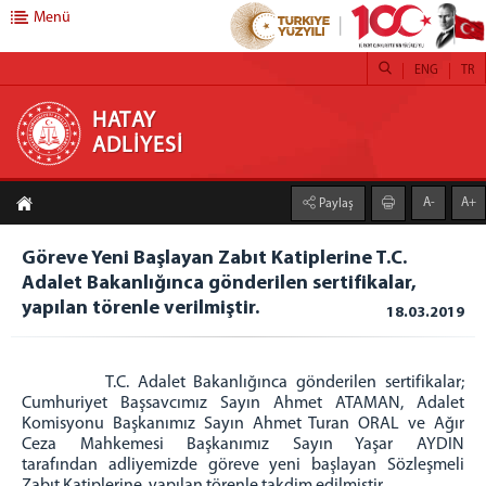
Menü
ENG
TR
HATAY ADLİYESİ
HATAY
ADLİYESİ
ANA SAYFA
A-
A+
Paylaş
ADLİYEMİZ
HATAY ADLİYESİ
Göreve Yeni Başlayan Zabıt Katiplerine T.C.
Adalet Bakanlığınca gönderilen sertifikalar,
PROJELERİMİZ
yapılan törenle verilmiştir.
18.03.2019
YILLIK FAALİYET RAPORLARI
İCRA MÜDÜRLÜĞÜ
ADLİ DESTEK ve MAĞDUR HİZMETLERİ MÜDÜRLÜĞÜ
T.C. Adalet Bakanlığınca gönderilen sertifikalar;
Cumhuriyet Başsavcımız Sayın Ahmet ATAMAN, Adalet
CEZA İNFAZ KURUMLARI
Komisyonu Başkanımız Sayın Ahmet Turan ORAL ve Ağır
HATAY T TİPİ KAPALI ve AÇIK CEZA İNFAZ KURUMU
Ceza Mahkemesi Başkanımız Sayın Yaşar AYDIN
tarafından adliyemizde göreve yeni başlayan Sözleşmeli
HATAY AÇIK CEZA İNFAZ KURUMU