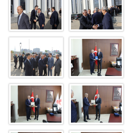
D.S.M
DENETİMLİ SERBESTLİK MÜDÜRLÜĞÜ
AVRUPA BİRLİĞİ KOMİSYONU VE KALKINMA AJANSLARI
PROJELERİ
TÜRKİYE ÇEVRE HAFTASI KUTLAMALARI
AVRUPA STANDARTLARINDA ADALET GİRİŞİMLERİ
İLETİŞİM