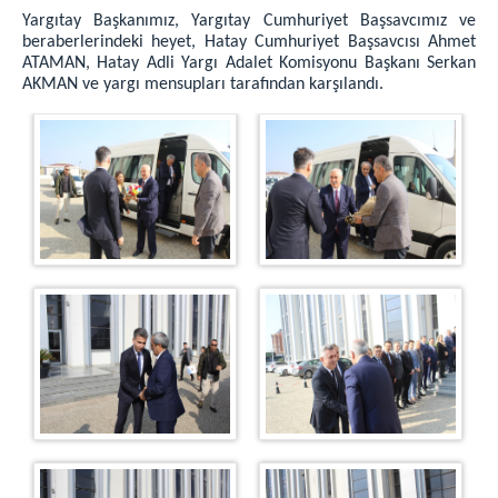
HATAY ÇOCUK ve GENÇLİK KAPALI CEZA İNFAZ
Yargıtay Başkanımız, Yargıtay Cumhuriyet Başsavcımız ve
KURUMU
beraberlerindeki heyet, Hatay Cumhuriyet Başsavcısı Ahmet
ATAMAN, Hatay Adli Yargı Adalet Komisyonu Başkanı Serkan
BİLİRKİŞİ LİSTELERİ
AKMAN ve yargı mensupları tarafından karşılandı.
2026 YILI TERCÜMAN LİSTESİ
MÜLHAKAT ADLİYELER
ALTINÖZÜ ADLİYESİ
SAMANDAĞ ADLİYESİ
YAYLADAĞI ADLİYESİ
YEMEK MENÜSÜ
C. BAŞSAVCILIĞI
C. BAŞSAVCIMIZ
C. BAŞSAVCI VEKİLİMİZ
C. SAVCILARIMIZ
KOMİSYON
MAHKEMELER