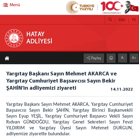
Menü
ENG
TR
HATAY ADLİYESİ
HATAY
ADLİYESİ
ANA SAYFA
A-
A+
Paylaş
ADLİYEMİZ
HATAY ADLİYESİ
Yargıtay Başkanı Sayın Mehmet AKARCA ve
Yargıtay Cumhuriyet Başsavcısı Sayın Bekir
PROJELERİMİZ
ŞAHİN’in adliyemizi ziyareti
14.11.2022
YILLIK FAALİYET RAPORLARI
İCRA MÜDÜRLÜĞÜ
Yargıtay Başkanı Sayın Mehmet AKARCA, Yargıtay Cumhuriyet
ADLİ DESTEK ve MAĞDUR HİZMETLERİ MÜDÜRLÜĞÜ
Başsavcısı Sayın Bekir ŞAHİN, Yargıtay Birinci Başkanvekili
Sayın Eyup YEŞİL, Yargıtay Cumhuriyet Başsavcı Vekili Sayın
CEZA İNFAZ KURUMLARI
Rıdvan GÜNDOĞDU, Yargıtay Genel Sekreteri Sayın Fevzi
HATAY T TİPİ KAPALI ve AÇIK CEZA İNFAZ KURUMU
YILDIRIM ve Yargıtay Üyesi Sayın Mehmet DURGUN,
HATAY AÇIK CEZA İNFAZ KURUMU
adliyemize ziyarette bulundular.