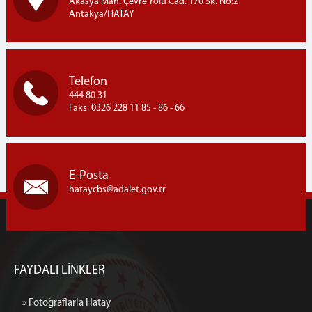
Akasya Mah. Çevre Yolu Cad. 170 Sk. No:2
Antakya/HATAY
Telefon
444 80 31
Faks: 0326 228 11 85 - 86 - 66
E-Posta
hataycbs
adalet.gov.tr
FAYDALI LİNKLER
» Fotoğraflarla Hatay